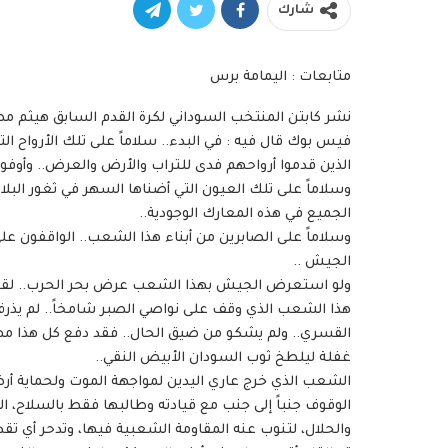
شارك
متابعات : اليمامة برس
نشر كابتن المنتخب السوداني لكرة القدم السابق هيثم
فيس بوك قال فيه : في البدء.. سلاماً على تلك الأرواح ا
الذين قدموا أرواحهم فدى للتراب والأرض والعرض.. وأوفوا ب
وسلاماً على تلك العيون التي أضناها السهر في ثغور البلاد
الجميع في هذه المعارك الوجودية..
وسلاماً على الصابرين من أبناء هذا الشعب.. الواقفون ع
الجيش ..
ولو استعرض الجيش بهذا الشعب عرض بحر الحرب.. لقط
هذا الشعب الذي وقف على نواصي الصبر شامخاً.. لم يذرف
القسري.. ولم يشكو من ضيق الحال.. فقد دفع كل هذا مهرا
غفلة ليلطخ ثوب السودان الأبيض النقي..
الشعب الذي خرج عاري اليدين لمواجهة الموت ولحماية أر
الوقوف جنباً إلى جنب مع قيادته وطالبها فقط بالسلاح، 
والحلال، لتنوب عنه المقاومة الشعبية فيها، وتدحر أي ت