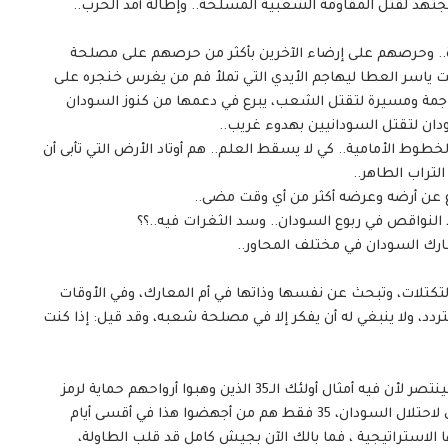
يجتهد لقتل المقاومة الشعبية المسلحة.. وإطالة أمد الحرب..
ة.. وحرصهم على إرضاء الآخرين بأكثر من حرصهم على مصلحة
قت ياسر العطا ليهاجم الأيدي التي تملأ فم من يغرس خنجره على
اجمة ومسيرة لتقتل الشعب، يبرع في دعمها من كنوز السودان
دان لتقتل السودانيين بهدوء غريب..
خطوط الأمامية.. كي لا يسقط العلم.. هم أوتاد الأرض التي تأبى أن
لتراب الطاهر..
اع عن أرضه وعرضه أكثر من أي وقت مضى..
لنواقص في ربوع السودان.. وسد الثغرات فيه..؟؟
رك السودان في مختلف المحاور..
التكتلات، وتبحث عن نفسها وذاتها في أم المعارك، وفي الأوقات
يتردد، ولا ينبغي له أن يفكر إلا في مصلحة شعبه، وقد قيل: إذا كنت
هذا الجيش سينتصر.. بوجود هذه القيادات أو بعدمها.. سينتصر لأن فيه أمثال أولئك الـ35 الذين وهبوا أرواحهم حماية لرمز
الدولة، وأسقطوا مخطط قوة كانت تفوق الـ200 ألف جندي لاحتلال السودان، 35 فقط هم من أجهضوا هذا في أقسى أيام
لاستراتيجية ، فما بالك الآن بجيش كامل قد قلب الطاولة،