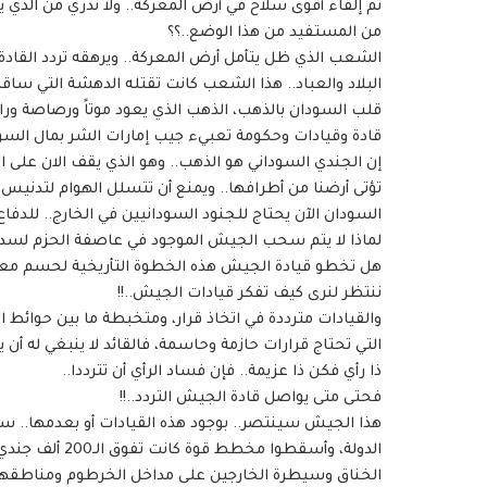
تم إلقاء أقوى سلاح في أرض المعركة.. ولا ندري من الذي 
من المستفيد من هذا الوضع..؟؟
الشعب الذي ظل يتأمل أرض المعركة.. ويرهقه تردد القاد
البلاد والعباد.. هذا الشعب كانت تقتله الدهشة التي سا
قلب السودان بالذهب، الذهب الذي يعود موتاً ورصاصة ور
قادة وقيادات وحكومة تعبيء جيب إمارات الشر بمال السو
إن الجندي السوداني هو الذهب.. وهو الذي يقف الان على ال
تؤتى أرضنا من أطرافها.. ويمنع أن تتسلل الهوام لتدنيس ا
السودان الآن يحتاج للجنود السودانيين في الخارج.. للدف
لماذا لا يتم سحب الجيش الموجود في عاصفة الحزم لسد ا
هل تخطو قيادة الجيش هذه الخطوة التأريخية لحسم معا
ننتظر لنرى كيف تفكر قيادات الجيش..!!
والقيادات مترددة في اتخاذ قرار، ومتخبطة ما بين حوائط 
التي تحتاج قرارات حازمة وحاسمة، فالقائد لا ينبغي له أن 
ذا رأي فكن ذا عزيمة.. فإن فساد الرأي أن تترددا..
فحتى متى يواصل قادة الجيش التردد..!!
الخناق وسيطرة الخارجين على مداخل الخرطوم ومناطقها ا