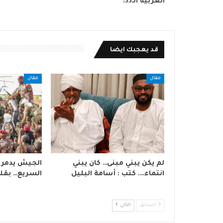
العربية الـ33:
قد يعجبك ايضا
مقال
مقال
لم يكن يبني مبنى… كان يبني
الجيش يدمر 
انتماء…. كتب : أسامة البليل
السريع… بقلم
السابق
التالي