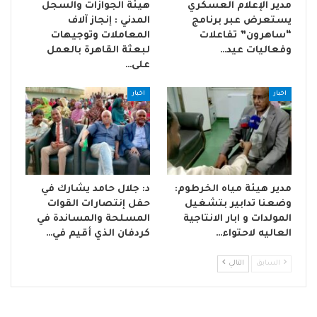
مدير الإعلام العسكري
هيئة الجوازات والسجل
يستعرض عبر برنامج
المدني : إنجاز آلاف
“ساهرون” تفاعلات
المعاملات وتوجيهات
وفعاليات عيد…
لبعثة القاهرة بالعمل
على…
اخبار
اخبار
مدير هيئة مياه الخرطوم:
د: جلال حامد يشارك في
وضعنا تدابير بتشغيل
حفل إنتصارات القوات
المولدات و ابار الانتاجية
المسلحة والمساندة في
العاليه لاحتواء…
كردفان الذي أقيم في…
السابق
التالي