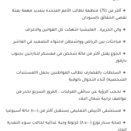
🔸 أكثر من (75) منظمة تطالب الأمم المتحدة بتمديد مهمة بعثة
تقصي الحقائق بالسودان
🔸 والي الجزيرة… المليشيا انتهكت كل القوانين والاعراف
🔸 مباحثات بين الرياض وواشنطن لاحتواء التصعيد في الفاشر
🔸 الجوع يقتل أكثر من مائة شخص في معسكر للنازحين بجنوب
دارفور
🔸 السلطات بالقضارف تطالب المواطنين بحمل (المستندات
الشخصية) أثناء التجوال بالولاية
🔸 تحجب الرؤية عن سائقي المركبات.. المرور السريع تحذر من
عواصف ترابية شمال البلاد
🔸 مستشفى الأبيض التعليمى يستقبل أكثر من (١٠٠٠) حالة أسبوعيا
🔸 صحة سنار توزع ( ٨.٥٠٠) كرتونة وجبة غذائيه لحالات سوء التغذيه
الحاد