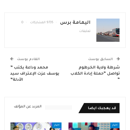
اليمامة برس
9735 المشاركات
0
تعليقات
السابق بوست
القادم بوست
شرطة ولاية الخرطوم
محمد وداعة يكتب ”
تواصل “حملة إبادة الكلاب
يوسف عزت الإعتراف سيد
“
الأدلة”
المزيد عن المؤلف
قد يعجبك ايضا
اخبار
اخبار