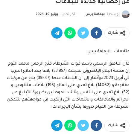
عن إحصائية جديدة للبلاغات
بواسطة
اليمامة برس
آخر تحديث
يونيو 10, 2024
شارك
متابعات : اليمامة برس
قال الناطق الرسمي بإسم قوات الشرطة، فتح الرحمن محمد التوم
إن منصة البلاغ الإلكتروني سجلت (53,857) بلاغا بعد اندلاع الحرب
في أبريل 2023موأشار إلى ان البلاغات منها (39547) بلاغ عن مركبات
مفقودة و (14062) بلاغ تعدي علي المالو (196) بلاغات مفقودين و
(52) بلاغ تعدي على النفس وناشد الموطنين بضرورة التبليغ عن
الجرائم والمخالفات والانتهاكات التي ارتكبت في مواجهتهم لتتمكن
الشرطة من القيام بدورها بشأن الإجراءات.
شارك