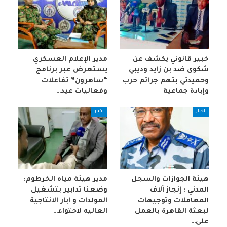
خبير قانوني يكشف عن
مدير الإعلام العسكري
شكوى ضد بن زايد وديبي
يستعرض عبر برنامج
وحميدتي بتهم جرائم حرب
“ساهرون” تفاعلات
وإبادة جماعية
وفعاليات عيد…
اخبار
اخبار
هيئة الجوازات والسجل
مدير هيئة مياه الخرطوم:
المدني : إنجاز آلاف
وضعنا تدابير بتشغيل
المعاملات وتوجيهات
المولدات و ابار الانتاجية
لبعثة القاهرة بالعمل
العاليه لاحتواء…
على…