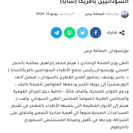
السودانيين بأمريكا (سابا)
بواسطة
اليمامة برس
آخر تحديث
يونيو 12, 2024
شارك
بورتسودان :اليمامة برس
التقى وزير الصحة الإتحادي د هيثم محمد إبراهيم، بمكتبه بالحجر
الصحي بورتسودان،رئيس تجمع الأطباء السودانيين بامريكا(سابا )
د. ياسر يوسف، بحضور المدير القطري بالسودان د.فيصل أحمد
النور،مشيراً إلى دورها الكبير ودعمها المتواصل للصحة بالبلاد ،
ودعم الكوادر الصحية، وأضاف قائلاً :-خاصة دعم المراكز القومية
والمجالس الطبية خصوصاً المجلس الطبي السوداني. ولفت د.
هيثم إلى الأدوار العظيمة التي يلعبها الأطباء بالمهجر في تقديم
المساعدات الصحية،منوهاً الي أهمية مبادرة التعمير والاتفاق على
الشراكة، وبدءها في تأهيل وصيانة المستشفى السعودي
بالخرطوم.