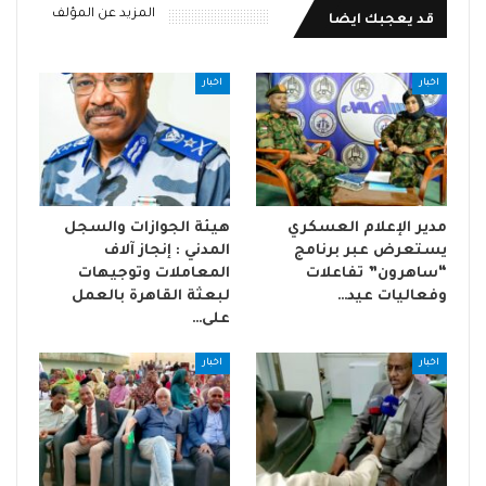
المزيد عن المؤلف
قد يعجبك ايضا
اخبار
اخبار
مدير الإعلام العسكري
هيئة الجوازات والسجل
يستعرض عبر برنامج
المدني : إنجاز آلاف
“ساهرون” تفاعلات
المعاملات وتوجيهات
وفعاليات عيد…
لبعثة القاهرة بالعمل
على…
اخبار
اخبار