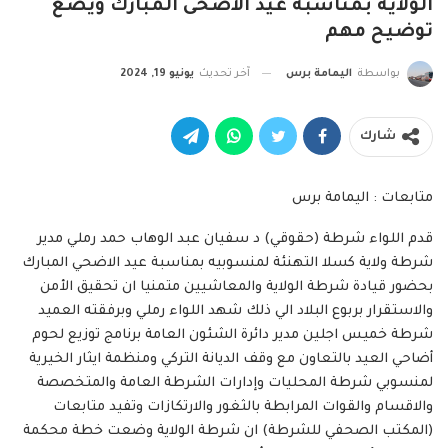
الولاية بمناسبة عيد الأضحى المبارك ويضع
توضيح مهم
بواسطة
اليمامة برس
آخر تحديث
يونيو 19, 2024
شارك
متابعات : اليمامة برس
قدم اللواء شرطة (حقوقي) د سفيان عبد الوهاب حمد رملي مدير
شرطة ولاية كسلا التهنئة لمنسوبيه بمناسبة عيد الاضحي المبارك
بحضور قيادة شرطة الولاية والمعاشيين متمنيا ان تحقيق الأمن
والاستقرار بربوع البلاد الي ذلك شهد اللواء رملي وبرفقته العميد
شرطة خميس اجلين مدير دائرة الشئون العامة برنامج توزيع لحوم
أضاحي العيد بالتعاون مع وقف الديانة التركي ومنظمة ايثار الخيرية
لمنسوبي شرطة المحليات وإدارات الشرطة العامة والمتخصصة
والاقسام والقوات المرابطة بالثغور والارتكازات وتفيد متابعات
(المكتب الصحفي للشرطة) ان شرطة الولاية وضعت خطة محكمة