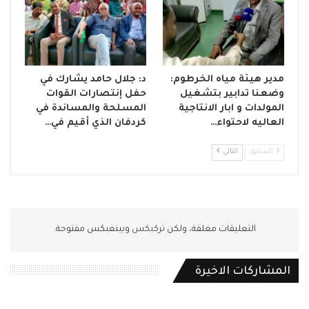
مدير هيئة مياه الخرطوم:
د: جلال حامد يشارك في
وضعنا تدابير بتشغيل
حفل إنتصارات القوات
المولدات و ابار الانتاجية
المسلحة والمساندة في
العاليه لاحتواء…
كردفان الذي أقيم في…
السابق
التالي
التعليقات مغلقة، ولكن
تركبكس
وبينغبكس مفتوحة.
المشاركات الاخيرة