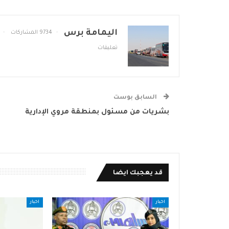
اليمامة برس
9734 المشاركات
تعليقات
السابق بوست
بشريات من مسئول بمنطقة مروي الإدارية
قد يعجبك ايضا
اخبار
اخبار