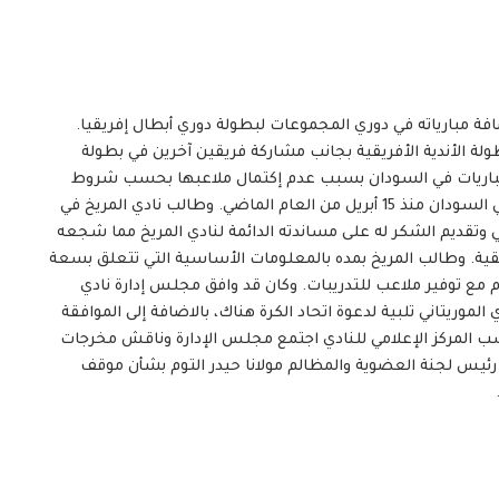
افة مبارياته في دوري المجموعات لبطولة دوري أبطال إفريقيا.
لة الأندية الأفريقية بجانب مشاركة فريقين آخرين في بطولة
مة المباريات في السودان بسبب عدم إكتمال ملاعبها بحسب شروط
الإتحاد الأفريقي لكرة القدم، فضلاً عن الحرب الدائرة في في السودان منذ 15 أبريل من العام الماضي. وطالب نادي المريخ في
وتقديم الشكر له على مساندته الدائمة لنادي المريخ مما شجعه
فريقية. وطالب المريخ بمده بالمعلومات الأساسية التي تتعلق بسعة
دم مع توفير ملاعب للتدريبات. وكان قد وافق مجلس إدارة نادي
لموريتاني تلبية لدعوة اتحاد الكرة هناك، بالاضافة إلى الموافقة
ب المركز الإعلامي للنادي اجتمع مجلس الإدارة وناقش مخرجات
رئيس لجنة العضوية والمظالم مولانا حيدر التوم بشأن موقف