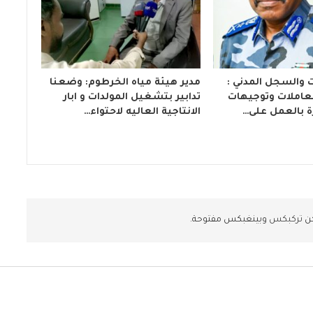
ت والسجل المدني :
مدير هيئة مياه الخرطوم: وضعنا
لمعاملات وتوجيهات
تدابير بتشغيل المولدات و ابار
ة بالعمل على…
الانتاجية العاليه لاحتواء…
كن
تركبكس
وبينغبكس مفتوحة.