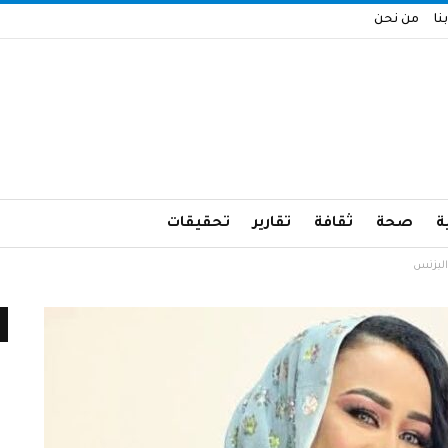
نا
من نحن
ة
صحة
ثقافة
تقارير
تحقيقات
البزنس