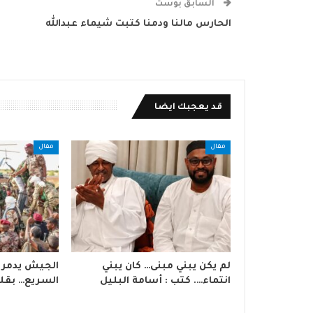
السابق بوست
الحارس مالنا ودمنا كتبت شيماء عبدالله
قد يعجبك ايضا
مقال
مقال
لم يكن يبني مبنى… كان يبني
الجيش يدمر 
انتماء…. كتب : أسامة البليل
السريع… بقلم