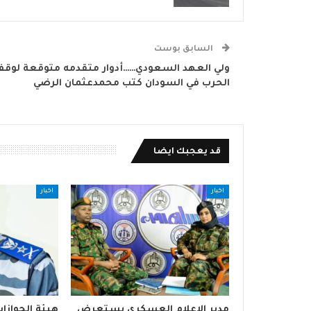
السابق بوست
ولي العهد السعودي……أدوار متقدمه متوقعة لوق
الحرب في السودان كتب محمدعثمان الرضي
قد يعجبك ايضا
اخبار
اخبار
مدير الإعلام العسكري يستعرض
هيئة الجوازا