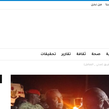
نا
من نحن
ة
صحة
ثقافة
تقارير
تحقيقات
طريق (مدني _ المناقل)