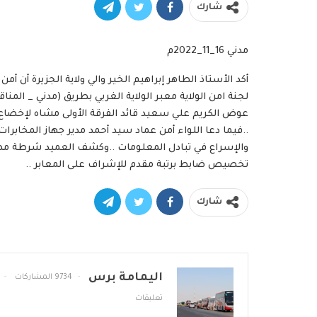
شارك
مدني 16_11_2022م
أكد الأستاذ الطاهر إبراهيم الخير والي ولاية الجزيرة أن 
لجنة امن الولاية معبر الولاية الغربي بطريق (مدني _ المناق
..فيما دعا اللواء أمن عماد سيد أحمد مدير جهاز المخاب
والإسراع في تبادل المعلومات ..وكشف العميد شرطة مصطف
تخصيص ضابط برتبة مقدم للإشراف على المعابر ..
شارك
اليمامة برس
9734 المشاركات
تعليقات