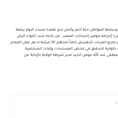
أمن وسلامة المواطن خط أحمر وأعلن لدي تفقده مساء اليوم برفقة
ل) إلتزامه بتوفير إحتياجات المعبر ..من جانبه شدد اللواء الركن
عوض الكريم علي سعيد قائد الفرقة الأولى مشاه لإخضاع جميع العربات للتفتيش لافتاً لتجهيز 20 مركبة لدعم عمل المعابر
رات بالولاية للتدقيق في فحص المستندات وإثبات الشخصية
ى عبد الله عوض الجيد مدير شرطة الولاية بالإنابة عن
0