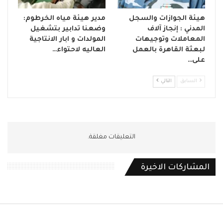
هيئة الجوازات والسجل
مدير هيئة مياه الخرطوم:
المدني : إنجاز آلاف
وضعنا تدابير بتشغيل
المعاملات وتوجيهات
المولدات و ابار الانتاجية
لبعثة القاهرة بالعمل
العاليه لاحتواء…
على…
السابق
التالي
التعليقات مغلقة.
المشاركات الاخيرة