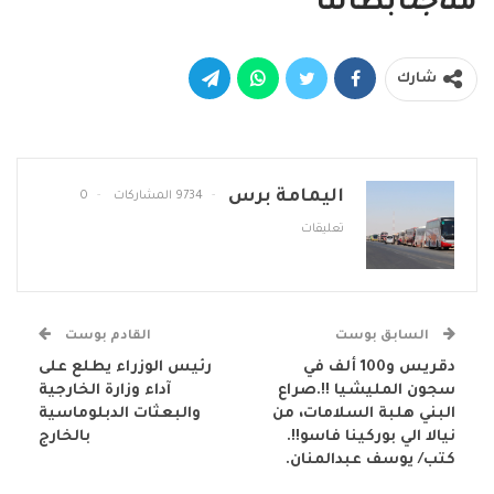
من
اجل
ابطالنا
شارك
اليمامة برس
9734 المشاركات
0
تعليقات
السابق بوست
القادم بوست
دقريس و100 ألف في
رئيس الوزراء يطلع على
سجون المليشيا !!.صراع
آداء وزارة الخارجية
البني هلبة السلامات، من
والبعثات الدبلوماسية
نيالا الي بوركينا فاسو!!.
بالخارج
كتب/ يوسف عبدالمنان.