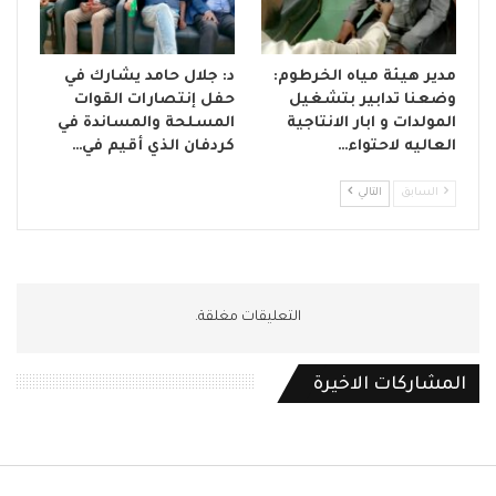
مدير هيئة مياه الخرطوم:
د: جلال حامد يشارك في
وضعنا تدابير بتشغيل
حفل إنتصارات القوات
المولدات و ابار الانتاجية
المسلحة والمساندة في
العاليه لاحتواء…
كردفان الذي أقيم في…
السابق
التالي
التعليقات مغلقة.
المشاركات الاخيرة