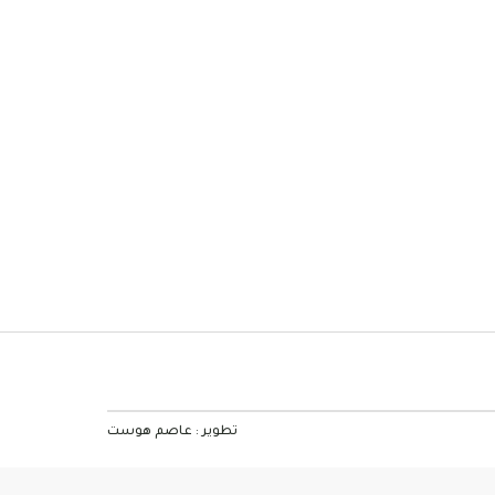
تطوير :
عاصم هوست