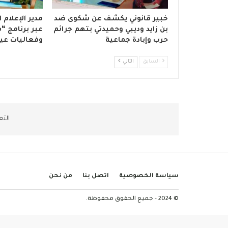
خبير قانوني يكشف عن شكوى ضد
مدير الإعلا
بن زايد وديبي وحميدتي بتهم جرائم
عبر برنامج “
حرب وإبادة جماعية
وفعاليات عي
السابق
التالي
التع
سياسة الخصوصية
اتصل بنا
من نحن
© 2024 - جميع الحقوق محفوظة.