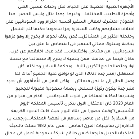
الأجهزة الطبية المعينة على الحياة. مثل وحدات غسيل الكلى
وأجهزة التطبيب المختلفة… وغيرها. وهذا مثال وليس الحصر ..هذا
النموذج المشرف لمعالى السفير أكسبه احترام وود السودانيين على
اختلاف مشاربهم وكانت السفارة رمزا سعوديا حكيما للم الشمل
وحلحلة الكثير من المشاكل….فمن يدلف نحوها لا يخرج إلا وهو مزهوا
بحكمة وسلوك معالي السفير فى امتصاص ما علق بين
السودانيين..من مشاكل واختلافات…..فقد عرف أخلاقهم عن قرب.
فكان كيسا فى تعامله. فمن يلتقيه لا يخرج إلا متصالحا مع نفسه
اولا ومتصالحا مع الآخرين ثانية …وبحكمة السفير وحنكته. كان
استهلال (منبر جدة 2023) الذى لو توافق عليه الجميع آنذاك لما
وصل الحال إلى ما نحن فيه الآن…. ولكن الامل فى الله أقوى بأن يعود
منبر جدة ليكون ركيزة للسلام. وبصمة سعودية مقبولة للجميع
وتشريفا لمكانة المملكة فى قلوب السودانيين….اتذكر فى فبراير من
العام 2023 كان الاحتفال الاول بذكرى تأسيس المملكه *(يوم
التأسيس)*وكنت حضورا فى ذلك اليوم حيث كانت الدعوة الكريمة
من السفارة. لكل من عاصر وساهم فى نهضة المملكة….ورجعت بى
الذاكرة إلى ثمانينيات القرن الماضى …ففى عام 1982 عملت بالهيئة
الملكية بالجبيل مترجما ضمن طاقم شركة سعودية تعمل فى مجال