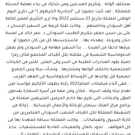
بمختلف ألوانه …وتكريم المبدعين ومن شارك فى بناء نهضة الحديثة
للمملكة….لقد كنت حضورا فى *(جنادرية الخرطوم )* فى ذكرى اليوم
الوطنى للملكة بتاريخ 23 سبتمبر 2022 وانا ارى التكريم المميز لكافة
أهل السودان وخاصتهم .. .وكانت لفتة كريمة من السفير الإنسان د.
على بن حسن جعفر بتكريم الطبيب السودانى د. عمر خالد فى لمسة
حنان ومروءة…عهدناه بها…. فاستحسنها كل من كان حضورا أو
عرفها لاحقا من الميديا …. بدأ السفير مهامه فى السودان ولم يغفل
الدبلوماسية الشعبية فى علاقته بكل أطياف المجتمع فكان رمزا
جميلا يقود المبادرات الطيبة فى السر وفى العلن. لكثير من الكيانات
المجتمعية باختلاف ألوانها ومشاربها….ونشأت بينة وبين الجميع
حميمية قل تواجدها فى الأوساط الدبلوماسية فى العهد القريب
….ففى أثناء فيضانات العام2022 رأيته يطوف الأقاليم مواسيا لمن
تهدم بيته وفقد اسرته….فكان ومن معه من أسرة السفارة يقدمون
المؤن والاعانات التى تكرم بها خادم الحرمين الشريفين متمثلة فى
برنامج مركز الملك سلمان للإغاثة والأعمال الإنسانية…..إغاثة من
الشقيقة المملكة لكل اطياف الشعب السودانى المتضررين من
كارثة السيول والفيضانات…..وكانت المملكة سباقة كعهدنا بها فى
كل المواقف…. تجود بالمال والمعينات المادية للمستشفيات. بداء
من سيارات الإسعاف للمستشفيات البعيدة فى الولايات إلى