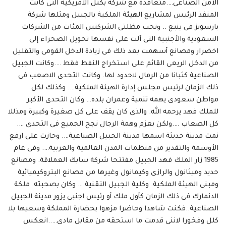
الأمن الصناعى….متعاقدة مع شركة بكتل الأمريكية التى كانت
المنفذ الرئيس لمشاريع الهيئة الملكية بالجبيل ومثلها شركة
بارسونز فى ينبع .. وتحت مظلتى الشركتين المئات من الشركات
السعودية والأجنبية التى آلت على نفسها تحويل الصحراء إلى
اخضرار ومصانع أسهمت بعد ذلك فى زيادة الدخل القومى والتقليل
من الدخل الريعى القائم على استخراج النفط فقط ….وكانت الجبيل
الصناعية كثبانا من الرمال لاحدود لها. وكانت التحدى الاصعب فى
ذلك الزمان لرئيس مجلس إدارة الهيئة الملكية…. وكذلك لكل
مواطن سعودى يهمه تنمية وعمران بلده… وكان التحدى الأكبر
للملك فهد يرحمه الله. والذى كان يقف على كل صغيرة وكبيرة ومذللا
كل الصعاب ….ولكن بعزم وهمة الرجال نجح الجميع فى التحدى ….
نمت مدينة حديثة اسمها مدينة الجبيل الصناعية…. وحازت على ارفع
الأوسمة والتقدير من منظمات المدن العالمية والعربية…. وفى عام
1985 زار الملك فهد الجبيل مفتتحا شركة سابك العملاقة. ومصانع
حديد وميثانول والرازى وكيمانول وغيرها من مصانع البتروكيميائية
ومبنى الهيئة الملكية. وكلية الجبيل التقنية … وكان بصحبته. ملكة
الدنمارك فى ذلك الزمان كأول ملك أو رئيس اجنبى يزور مدينة الجبيل
الصناعية..فكنت شاهدا وحاضرا مزهوا بحضارة المملكة وسعيها بلا
كلل وفخورا لاننى قدمت ما استحقه من مقابل مادى…..انعكس