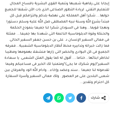
إيجابا على رفاهية شعبها وتنمية القوى البشرية بافساح المجال
للتعليم التقني. لريادة التطور الصناعى الذى بات الآن شغفا للجميع
حولها…..شكرا أهل المملكه على نهضة بلدكم والتزامكم قبل كل
مبتدأ بشرع الله وسنة نبيه المصطفى صل الله عليه وسلم دستورا
ونهجا قويما….وهنا فى السودان شكرا لنا جميعا بنموذج الحكمة
والحنكة وقوة الدبلوماسية الناعمة التى شهدنا بها جميعا…. ممثلة
فى معالى السفير الإنسان د. على بن حسن جعفر السفير الحالى.
فما زالت خبراته وتدابيره محط أنظار الدبلوماسية الشعبية….فعرفه
الجميع فى كل البوادى والحضر التى زارها منشغلا بهمومها ومطيبا
لخاطر ابنائها….ختاما….. أقول له كما يقول المثل الشعبى. يا سعادة
السفير*(يوم شكرك ما يجى)*ومتمنيا لك الخير فى مساعيكم وفيما
تقدمونه لنا جميعا …سند وعضد وإخاء….وادام الله الود والعرفان بين
شعبى البلدين على مر العصور . ولك معالى السفير وأسرة السفارة
كل احترام وتقدير….
شارك