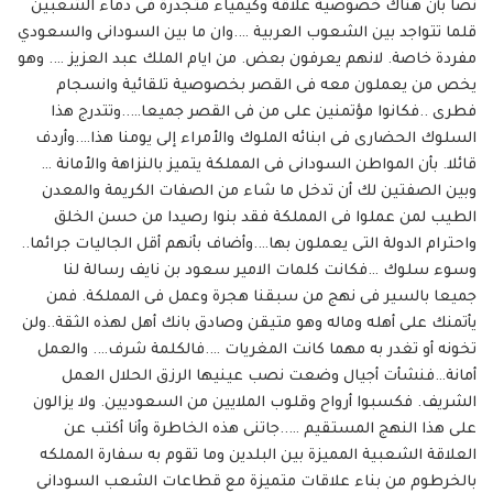
نصا بأن هناك خصوصية علاقة وكيمياء متجدرة فى دماء الشعبين
قلما تتواجد بين الشعوب العربية ….وان ما بين السودانى والسعودي
مفردة خاصة. لانهم يعرفون بعض. من ايام الملك عبد العزيز …. وهو
يخص من يعملون معه فى القصر بخصوصية تلقائية وانسجام
فطرى ..فكانوا مؤتمنين على من فى القصر جميعا…..وتتدرج هذا
السلوك الحضارى فى ابنائه الملوك والأمراء إلى يومنا هذا….وأردف
قائلا. بأن المواطن السودانى فى المملكة يتميز بالنزاهة والأمانة …
وبين الصفتين لك أن تدخل ما شاء من الصفات الكريمة والمعدن
الطيب لمن عملوا فى المملكة فقد بنوا رصيدا من حسن الخلق
واحترام الدولة التى يعملون بها….وأضاف بأنهم أقل الجاليات جرائما..
وسوء سلوك …فكانت كلمات الامير سعود بن نايف رسالة لنا
جميعا بالسير فى نهج من سبقنا هجرة وعمل فى المملكة. فمن
يأتمنك على أهله وماله وهو متيقن وصادق بانك أهل لهذه الثقة..ولن
تخونه أو تغدر به مهما كانت المغريات ….فالكلمة شرف…. والعمل
أمانة…فنشأت أجيال وضعت نصب عينيها الرزق الحلال العمل
الشريف. فكسبوا أرواح وقلوب الملايين من السعوديين. ولا يزالون
على هذا النهج المستقيم …..جاتنى هذه الخاطرة وأنا أكتب عن
العلاقة الشعبية المميزة بين البلدين وما تقوم به سفارة المملكه
بالخرطوم من بناء علاقات متميزة مع قطاعات الشعب السودانى