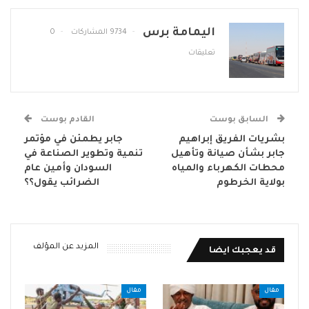
اليمامة برس
9734 المشاركات
0
تعليقات
السابق بوست
القادم بوست
بشريات الفريق إبراهيم
جابر يطمئن في مؤتمر
جابر بشأن صيانة وتأهيل
تنمية وتطوير الصناعة في
محطات الكهرباء والمياه
السودان وأمين عام
بولاية الخرطوم
الضرائب يقول؟؟
المزيد عن المؤلف
قد يعجبك ايضا
مقال
مقال