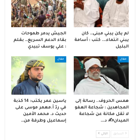
لم يكن يبني مبنى… كان
الجيش يدمر طموحات
يبني انتماء…. كتب : أسامة
بقاء الدعم السريع… بقلم
البليل
: علي يوسف تبيدي
مقال
مقال
همس الحروف.. رسالة إلى
ياسين عمر يكتب: 14 كذبة
المجاهدين : شجاعة العفو
في ردّ أ.معمر موسى على
لا تقل مكانة عن شجاعة
حديث د. محمد الأمين
الميدان✍️ د.…
إسماعيل وطرفة من…
السابق
التالي