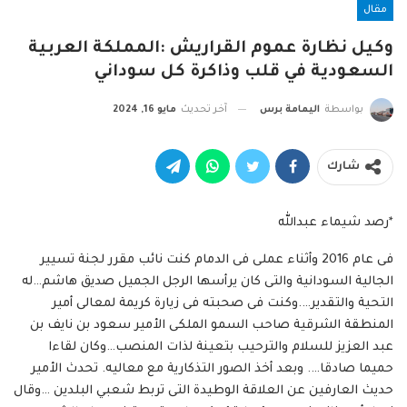
مقال
وكيل نظارة عموم القراريش :المملكة العربية
السعودية في قلب وذاكرة كل سوداني
بواسطة
اليمامة برس
آخر تحديث
مايو 16, 2024
شارك
*رصد شيماء عبدالله
فى عام 2016 وأثناء عملى فى الدمام كنت نائب مقرر لجنة تسيير
الجالية السودانية والتى كان يرأسها الرجل الجميل صديق هاشم…له
التحية والتقدير….وكنت فى صحبته فى زيارة كريمة لمعالى أمير
المنطقة الشرقية صاحب السمو الملكى الأمير سعود بن نايف بن
عبد العزيز للسلام والترحيب بتعينة لذات المنصب…وكان لقاءا
حميما صادقا…. وبعد أخذ الصور التذكارية مع معاليه. تحدث الأمير
حديث العارفين عن العلاقة الوطيدة التى تربط شعبي البلدين …وقال