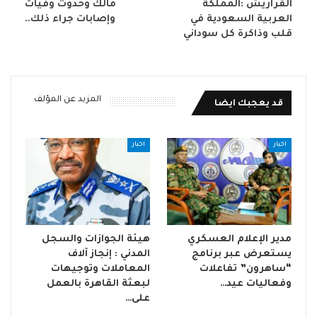
القراريش :المملكة
مالك وحدوث وفيات
العربية السعودية في
وإصابات جراء ذلك..
قلب وذاكرة كل سوداني
المزيد عن المؤلف
قد يعجبك ايضا
اخبار
اخبار
مدير الإعلام العسكري
هيئة الجوازات والسجل
يستعرض عبر برنامج
المدني : إنجاز آلاف
“ساهرون” تفاعلات
المعاملات وتوجيهات
وفعاليات عيد…
لبعثة القاهرة بالعمل
على…