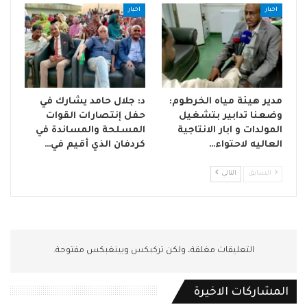
اخبار
اخبار
مدير هيئة مياه الخرطوم:
د: جلال حامد يشارك في
وضعنا تدابير بتشغيل
حفل إنتصارات القوات
المولدات و ابار الانتاجية
المسلحة والمساندة في
العاليه لاحتواء…
كردفان الذي أقيم في…
السابق
التالي
التعليقات مغلقة، ولكن
تركبكس
وبينغبكس مفتوحة.
المشاركات الاخيرة