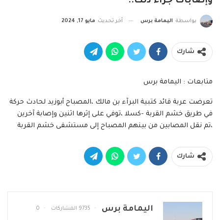
وإصابات جراء ذلك..
بواسطة
اليمامة برس
آخر تحديث
مايو 17, 2024
شارك
متابعات : اليمامة برس
تعرضت عربة قائد كتبية البرآء بن مالك ،المصباح أبوزيد لحادث حركة
في طريق خشم القربة -كسلا ،توفي على إثرها اثنين وإصابة آخرين
،تم نقل المصابين من بينهم المصباح إلى مستشفى خشم القربة
شارك
اليمامة برس
9735 المشاركات
0