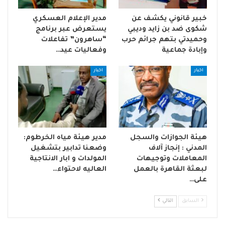
خبير قانوني يكشف عن
مدير الإعلام العسكري
شكوى ضد بن زايد وديبي
يستعرض عبر برنامج
وحميدتي بتهم جرائم حرب
“ساهرون” تفاعلات
وإبادة جماعية
وفعاليات عيد…
اخبار
اخبار
هيئة الجوازات والسجل
مدير هيئة مياه الخرطوم:
المدني : إنجاز آلاف
وضعنا تدابير بتشغيل
المعاملات وتوجيهات
المولدات و ابار الانتاجية
لبعثة القاهرة بالعمل
العاليه لاحتواء…
على…
السابق
التالي