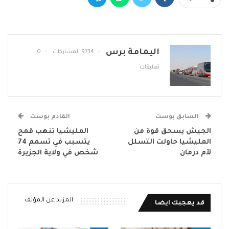
اليمامة برس
9734 المشاركات
0
تعليقات
السابق بوست
القادم بوست
الجيش يسحق قوة من
المليشيا تنهب قمح
المليشيا حاولت التسلل
يتسبب في تسمم 74
لأم درمان
شخص في ولاية الجزيرة
المزيد عن المؤلف
قد يعجبك ايضا