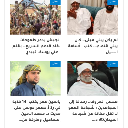
مقال
مقال
لم يكن يبني مبنى… كان
الجيش يدمر طموحات
يبني انتماء…. كتب : أسامة
بقاء الدعم السريع… بقلم
البليل
: علي يوسف تبيدي
مقال
مقال
همس الحروف.. رسالة إلى
ياسين عمر يكتب: 14 كذبة
المجاهدين : شجاعة العفو
في ردّ أ.معمر موسى على
لا تقل مكانة عن شجاعة
حديث د. محمد الأمين
الميدان✍️ د.…
إسماعيل وطرفة من…