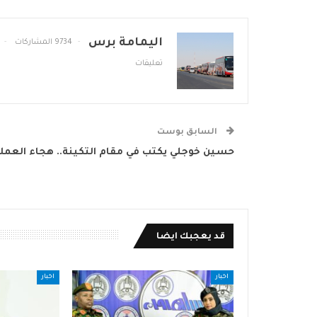
اليمامة برس
9734 المشاركات
تعليقات
السابق بوست
حسين خوجلي يكتب في مقام التكينة.. هجاء العملا
قد يعجبك ايضا
اخبار
اخبار