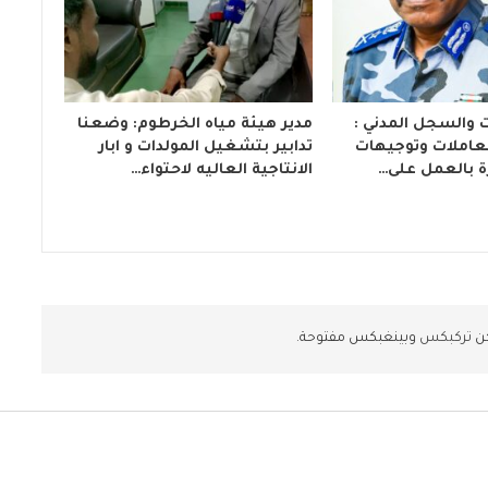
ت والسجل المدني :
مدير هيئة مياه الخرطوم: وضعنا
لمعاملات وتوجيهات
تدابير بتشغيل المولدات و ابار
ة بالعمل على…
الانتاجية العاليه لاحتواء…
كن
تركبكس
وبينغبكس مفتوحة.