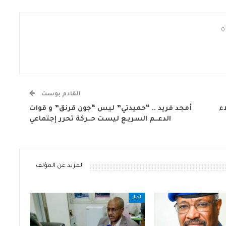
0
القادم بوست
ء
أمجد فريد .. “حميدتي” ليس “جون قرنق” و قوات
الدعــم السريـع ليست حــركة تحرر إجتماعي
المزيد عن المؤلف
اخبار