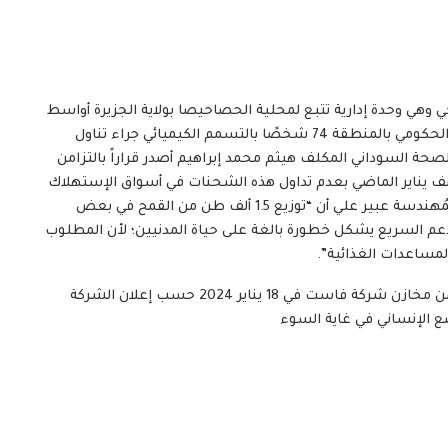
وهي وحدة إدارية تتبع لمحلية الحصاحيصا بولاية الجزيرة أواسط
السودان وإستقبل المسعفون الطبيون في المستشفى الحكومي بالمنطقة 74 شخصًا بالتسمم الكيميائي جراء تناول
الصحة السوداني المكلف هيثم محمد إبراهيم أصدر قراراً بالتزامن
 يناير الماضي بعدم تداول هذه الشحنات في أسواق الإستهلاك
في جميع أنحاء البلاد، وتقول الخبيرة في المجال الزراعي المُهندسة عبير علي أن “توزيع 1.5 ألف طن من القمح في بعض
دعم السريع يشكل خطورة بالغة على حياة المدنيين؛ لأن المطلوب
مساعدات الغذائية”.
وأردفت علي في مقابلة مع(عاين): “هذه الشحنات نُهبت من مخازن شركة فاست في 18 يناير 2024 حسب إعلان الشركة
ع الإنساني في غاية السوء