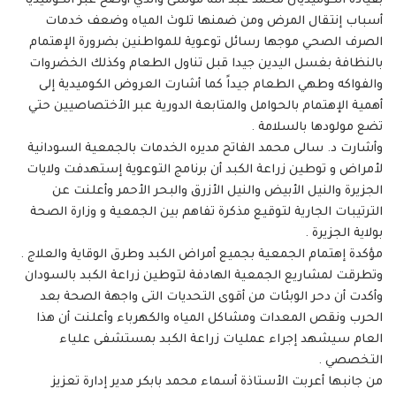
بقيادة الكوميديان محمد عبد الله موسى والذي أوضح عبر الكوميديا
أسباب إنتقال المرض ومن ضمنها تلوث المياه وضعف خدمات
الصرف الصحي موجها رسائل توعوية للمواطنين بضرورة الإهتمام
بالنظافة بغسل اليدين جيدا قبل تناول الطعام وكذلك الخضروات
والفواكه وطهي الطعام جيداً كما أشارت العروض الكوميدية إلى
أهمية الإهتمام بالحوامل والمتابعة الدورية عبر الأختصاصيين حتي
تضع مولودها بالسلامة .
وأشارت د. سالى محمد الفاتح مديره الخدمات بالجمعية السودانية
لأمراض و توطين زراعة الكبد أن برنامج التوعوية إستهدفت ولايات
الجزيرة والنيل الأبيض والنيل الأزرق والبحر الأحمر وأعلنت عن
الترتيبات الجارية لتوقيع مذكرة تفاهم بين الجمعية و وزارة الصحة
بولاية الجزيرة .
مؤكدة إهتمام الجمعية بجميع أمراض الكبد وطرق الوقاية والعلاج .
وتطرقت لمشاريع الجمعية الهادفة لتوطين زراعة الكبد بالسودان
وأكدت أن دحر الوبئات من أقوى التحديات التى واجهة الصحة بعد
الحرب ونقص المعدات ومشاكل المياه والكهرباء وأعلنت أن هذا
العام سيشهد إجراء عمليات زراعة الكبد بمستشفى علياء
التخصصي .
من جانبها أعربت الأستاذة أسماء محمد بابكر مدير إدارة تعزيز