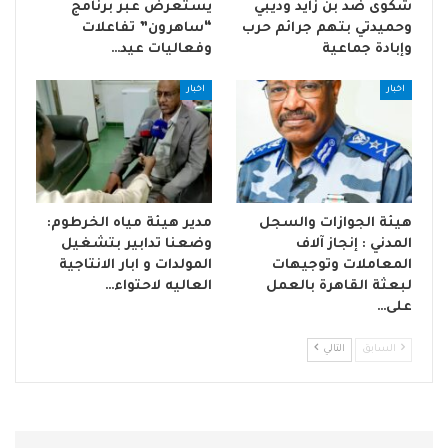
شكوى ضد بن زايد وديبي
يستعرض عبر برنامج
وحميدتي بتهم جرائم حرب
“ساهرون” تفاعلات
وإبادة جماعية
وفعاليات عيد…
اخبار
اخبار
هيئة الجوازات والسجل
مدير هيئة مياه الخرطوم:
المدني : إنجاز آلاف
وضعنا تدابير بتشغيل
المعاملات وتوجيهات
المولدات و ابار الانتاجية
لبعثة القاهرة بالعمل
العاليه لاحتواء…
على…
السابق
التالي