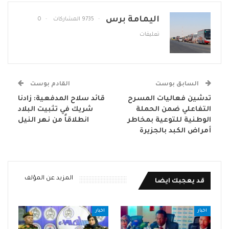
اليمامة برس
9735 المشاركات
0
تعليقات
السابق بوست
القادم بوست
تدشين فعاليات المسرح
قائد سلاح المدفعية: زادنا
التفاعلي ضمن الحملة
شريك في تثبيت البلاد
الوطنية للتوعية بمخاطر
انطلاقاً من نهر النيل
أمراض الكبد بالجزيرة
المزيد عن المؤلف
قد يعجبك ايضا
اخبار
اخبار