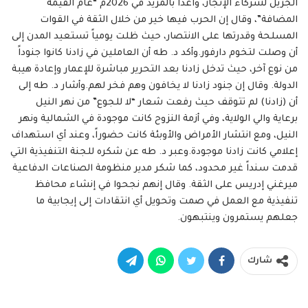
الجزيل لشركاء الإنجاز، واعداً بالمزيد في 2026م “عام القيمة
المضافة”، وقال إن الحرب فيها خير من خلال الثقة في القوات
المسلحة وقدرتها على الانتصار، حيث ظلت يومياً تستعيد المدن إلى
أن وصلت لتخوم دارفور.وأكد د. طه أن العاملين في زادنا كانوا جنوداً
من نوع آخر، حيث تدخل زادنا بعد التحرير مباشرة للإعمار وإعادة هيبة
الدولة. وقال إن جنود زادنا لا يخافون وهم فخر لهم.وأشار د. طه إلى
أن (زادنا) لم تتوقف حيث رفعت شعار “لا للجوع” من نهر النيل
برعاية والي الولاية، وفي أزمة النزوح كانت موجودة في الشمالية ونهر
النيل، ومع انتشار الأمراض والأوبئة كانت حضوراً، وعند أي استهداف
إعلامي كانت زادنا موجودة.وعبر د. طه عن شكره للجنة التنفيذية التي
قدمت سنداً غير محدود، كما شكر مدير منظومة الصناعات الدفاعية
ميرغني إدريس على الثقة. وقال إنهم نجحوا في إنشاء محافظ
تنفيذية مع العمل في صمت وتحويل أي انتقادات إلى إيجابية ما
جعلهم يستمرون وينتبهون.
شارك