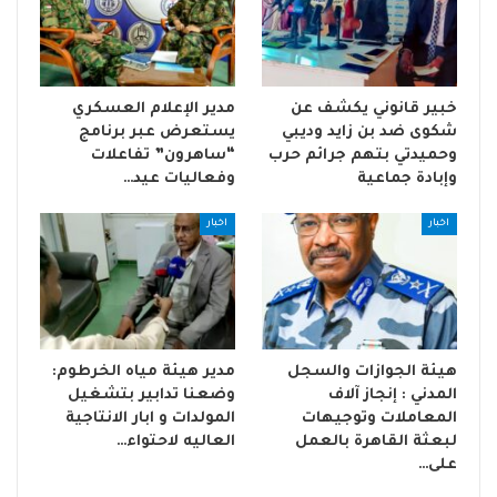
خبير قانوني يكشف عن
مدير الإعلام العسكري
شكوى ضد بن زايد وديبي
يستعرض عبر برنامج
وحميدتي بتهم جرائم حرب
“ساهرون” تفاعلات
وإبادة جماعية
وفعاليات عيد…
اخبار
اخبار
هيئة الجوازات والسجل
مدير هيئة مياه الخرطوم:
المدني : إنجاز آلاف
وضعنا تدابير بتشغيل
المعاملات وتوجيهات
المولدات و ابار الانتاجية
لبعثة القاهرة بالعمل
العاليه لاحتواء…
على…