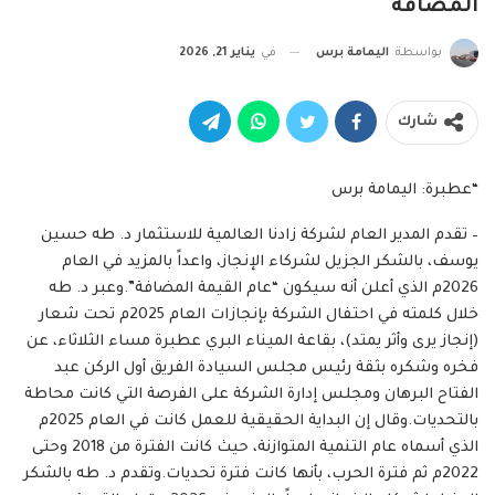
المضافة
بواسطة
اليمامة برس
في
يناير 21, 2026
شارك
“عطبرة: اليمامة برس
– تقدم المدير العام لشركة زادنا العالمية للاستثمار د. طه حسين
يوسف، بالشكر الجزيل لشركاء الإنجاز، واعداً بالمزيد في العام
2026م الذي أعلن أنه سيكون “عام القيمة المضافة”.وعبر د. طه
خلال كلمته في احتفال الشركة بإنجازات العام 2025م تحت شعار
(إنجاز يرى وأثر يمتد)، بقاعة الميناء البري عطبرة مساء الثلاثاء، عن
فخره وشكره بثقة رئيس مجلس السيادة الفريق أول الركن عبد
الفتاح البرهان ومجلس إدارة الشركة على الفرصة التي كانت محاطة
بالتحديات.وقال إن البداية الحقيقية للعمل كانت في العام 2025م
الذي أسماه عام التنمية المتوازنة، حيث كانت الفترة من 2018 وحتى
2022م ثم فترة الحرب، بأنها كانت فترة تحديات.وتقدم د. طه بالشكر